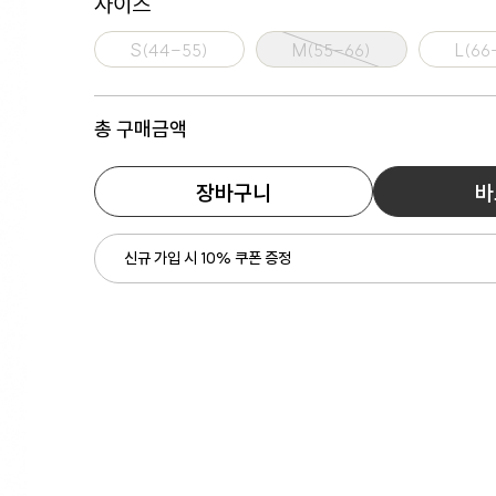
사이즈
S(44-55)
M(55-66)
L(66
총 구매금액
장바구니
바
신규 가입 시 10% 쿠폰 증정