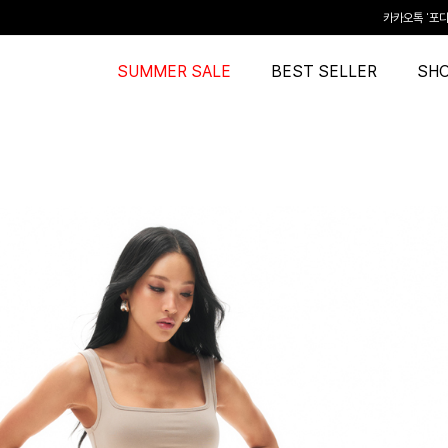
카카오톡 '포디
SNS 태그 | 
SUMMER SALE
BEST SELLER
SH
SUMMER SALE l A